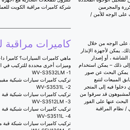
كررة والمجرمين
شركة كاميرات مراقبة الكويت للعمل
على الوجه للأمن /
كاميرات مراقبة ل
 على الوجه من خلال
عامة بتنسيق JPEG ، وما إلى ذلك. يمكن لأجهزة الإنذار
لشاشة ، أو إصدار
ماهي كاميرات السيارات؟ كاميرا داخ
 إلى ذلك – يمكن استخدام
وميزات أخرى محددة للتركيب في الس
، يمكن البحث عن صور
1- WV-S3532LM
 المبيعات لتتبع
تركيب كاميرات سيارات شبكية مقببة
دخلوا فيه إلى المتجر
2- WV-S3531L
 المشبوهون قد سرقوا من
تركيب كاميرات سيارات شبكية قبة م
ا البحث عنها على الفور
3- WV-S3512LM
​/ نظام المراقبة
تركيب كاميرات سيارات شبكية قبة م
4- WV-S3511L
تركيب كاميرات سيارات شبكة قبة مد