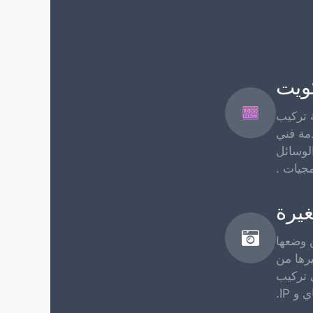
كويت
 تركيب
مة فني
لوسائل
مجيات .
يرة
 وضعها
يرها من
 تركيب
 IP.