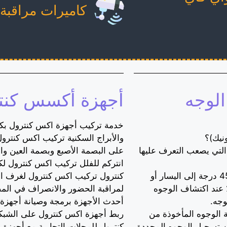
كاميرات مراقبة Wifi
الوجه
أجهزة أكسس كنت
خدمة تركيب أجهزة اكس كنترول بكاف
والأبراج السكنية تركيب اكس كنترو
ف على الوجوه التي يصعب التعرف عليها
على البصمة الأصبع وبصمة العين و
انتركم للفلل تركيب اكس كنترول لك
تتضمن هذه المواقف قراءة الوجوه بزاوية تصل إلى 45 درجة إلى اليسار أو
كنترول تركيب اكس كنترول لغرف ا
ين أو 30 درجة لأعلى أو لأسفل ، بمعدل دقة 90٪ عند اكتشاف الوجوه
لمراقبة الحضور والانصراف في الم
وجه.
أحدث الأجهزة برمجة وصيانة أجهزة
مطابقة الوجوه المأخوذة من
 تسجيل الوجوه المحددة
كنترول للمحلات التجارية مع أجهزة 