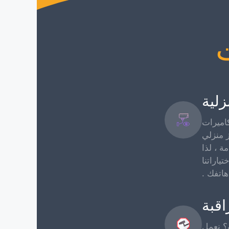
زلية
اميرات
ز منزلي
ة ، لذا
ياراتنا
هاتفك .
قبة
؟ نعمل