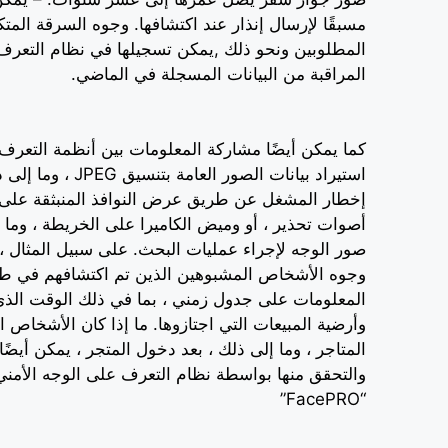
مسبقًا لإرسال إنذار عند اكتشافها. وجوه السرقة المت
المطلوبين ونحو ذلك ,يمكن تسجيلها في نظام التعرف 
المراقبة من البيانات المسجلة في الماضي.
كما يمكن أيضًا مشاركة المعلومات بين أنظمة التعرف
استيراد بيانات الصور ال
إخطار المشغل عن طريق عرض النوافذ المنبثقة على ا
أصوات تحذير ، أو وميض الكاميرا على الخريطة ، وما
صور الوجه لإجراء عمليات البحث. على سبيل المثال 
وجوه الأشخاص المشبوهين الذين تم اكتشافهم في طابق
المعلومات على جدول زمني ، بما في ذلك الوقت الذي 
وأرضية المبيعات التي اجتازوها. ما إذا كان الأشخاص
المتاجر ، وما إلى ذلك ، بعد دخول المتجر ، يمكن أيضً
والتحقق منها بواسطة نظام التعرف على الوجه الأمني ​
“FacePRO”