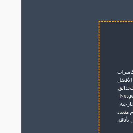
ة WiFi؟ أفضل كاميرات
اللاسلكية جرس الباب Nest Hello - الأفضل
Hiv - الأفضل للحدائق.
Canary Flex HD - الأفضل للداخل والخارج. Netgear Arlo -
اسلكية تمامًا . كاميرا Somfy الخارجية -
B - أفضل نظام متعدد