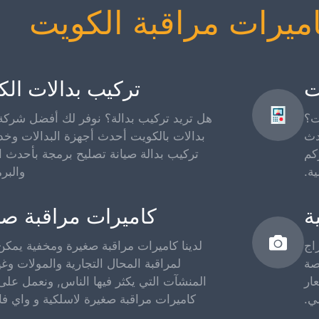
يرات مراقبة الكويت
ت
تركيب بدالات ال
ت؟
هل تريد تركيب بدالة؟ نوفر لك أفضل شركة
دث
بدالات بالكويت أحدث أجهزة البدالات وخد
كم
تركيب بدالة صيانة تصليح برمجة بأحدث ا
ية.
والبر
ة
كاميرات مراقبة صغ
اج
لدينا كاميرات مراقبة صغيرة ومخفية يمكن
صة
لمراقبة المحال التجارية والمولات وغ
Hik و Dahua باسعار
المنشآت التي يكثر فيها الناس, ونعمل على
ي.
كاميرات مراقبة صغيرة لاسلكية و واي فاي و