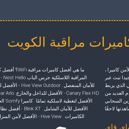
ميرات مراقبة الكويت
لاسلكية الأمن كاميرا ،
ما هي أفضل كاميرات مراقب
يدا تبث عبر
المراقبة 
ي الذي يربط
للأمان المنفصل . e View Outdoor
 العديد من
ين السحابي
الأفضل لتغطية ل
دتها لاحقًا
الأفضل للأمان الشامل . link XT
الكاميرات . Hive View - الأفضل لأمن المنزل بأناقة.
اي فاي