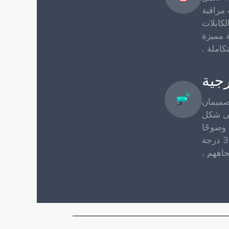
مراقبة
كابلات
ة مميزة
كاملة .
رجية
صميمان
على شكل
وضوحًا
للزوار غير المرحب بهم لأنها توفر دوران 360 درجة
اههم .