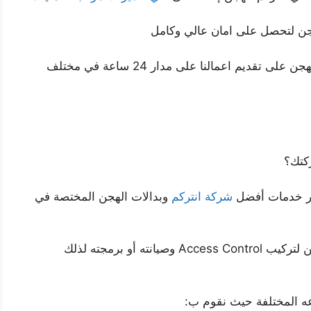
هجن لتحصل على امان عالي وكامل
أيضا حريصون في أفضل شركة انتركم وبدالات الهجن على تقديم اعمالنا على مدار 24 ساعة في مختلف
كتك؟
بر خدمات أفضل
شركة انتركم
وبدالات الهجن المختصة في
نؤمن كوادر مختصة من مهندسين أو عمال أو فنيين لتركيب Access Control وصيانته أو برمجته لذلك
ه المختلفة حيث نقوم ب: