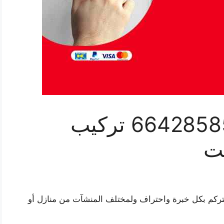
فني انتركم الهجن 66428585 تركيب
يت
نتركم بكل خبرة واحتراف ولمختلف المنشآت من منازل أو