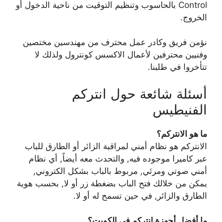
Control بالحاسوب وتنظيم التوقيت من ناحية الدخول أو
الخروج.
نؤمن فريق وكادر عمل محترف من مهندسين مختصين
وفنيين محترفين لأعمال الاكسس كونترول ولذلك لا
تتأخروا في طلبنا.
أسئلة شائعة حول انتركم
الفنيطيس
ما هو الانتركم؟
الانتركم هو نظام أمني لمراقبة الزائر أو الطارق للباب
عبر كاميرا موجوده فيه, والتحدث معه أيضاً, أي نظام
أمني صوتي ومرئي, مربوط بالباب بشكل الكتروني,
يمكن من خلالك فتح الباب بضغطة زر أو لا, بحسب هوية
الطارق والزائر, في حين تسمح له أو لا.
ما أفضل أجهزة انتركم في الكويت؟