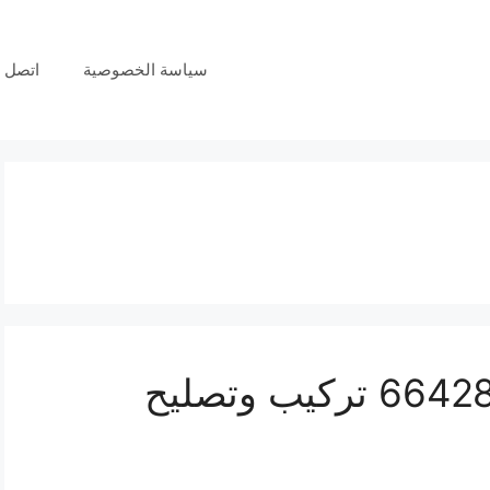
سياسة الخصوصية
اتصل ب
فني انتركم حطين 66428585 تركيب وتصليح