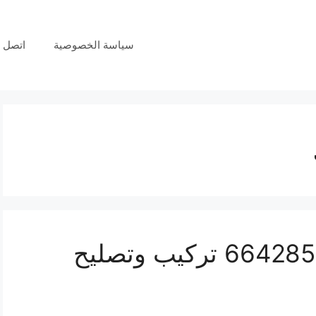
سياسة الخصوصية
اتصل ب
فني انتركم اليرموك 66428585 تركيب وتصليح