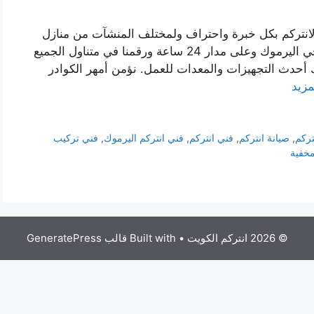
لانتركم بكل خبرة واحتراف ولمختلف المنشآت من منازل
أو شركات أو فلل أو معامل. نتواجد في كافة نواحي اليرموك وعلى مدار 24 ساعة ورقمنا في متناول الجميع
 أحدث التجهيزات والمعدات للعمل. نؤمن أمهر الكوادر
مزيد
تركم
,
صيانة انتركم
,
فني انتركم
,
فني انتركم اليرموك
,
فني تركيب
مخفية
© 2026 انتركم الكويت
• Built with
قالب GeneratePress