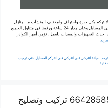
لانتركم بكل خبرة واحتراف ولمختلف المنشآت من منازل
أو شركات أو فلل أو معامل. نتواجد في كافة نواحي المسايل وعلى مدار 24 ساعة ورقمنا في متناول الجميع
 أحدث التجهيزات والمعدات للعمل. نؤمن أمهر الكوادر
مزيد
تركم
,
صيانة انتركم
,
فني انتركم
,
فني انتركم المسايل
,
فني تركيب
مخفية
فني انتركم الفنيطيس 66428585 تركيب وتصليح