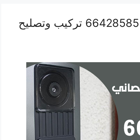
فني انتركم ابوالحصاني 66428585 تركيب وتصليح