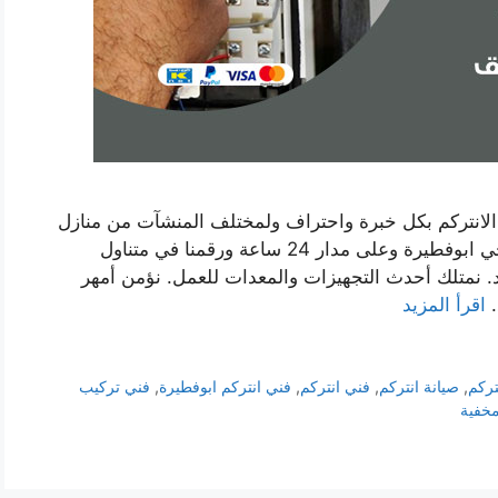
الانتركم بكل خبرة واحتراف ولمختلف المنشآت من منازل
أو شركات أو فلل أو معامل. نتواجد في كافة نواحي ابوفطيرة وعلى مدار 24 ساعة ورقمنا في متناول
د. نمتلك أحدث التجهيزات والمعدات للعمل. نؤمن أمهر
…
اقرأ المزيد
تركم
,
صيانة انتركم
,
فني انتركم
,
فني انتركم ابوفطيرة
,
فني تركيب
مخفية