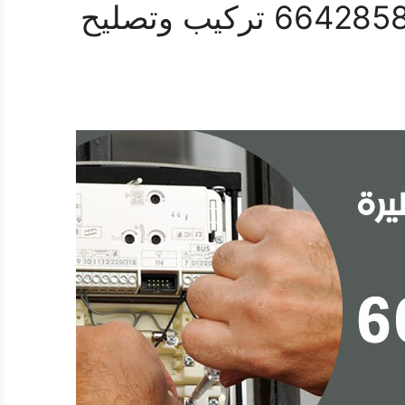
فني انتركم ابوفطيرة 66428585 تركيب وتصليح