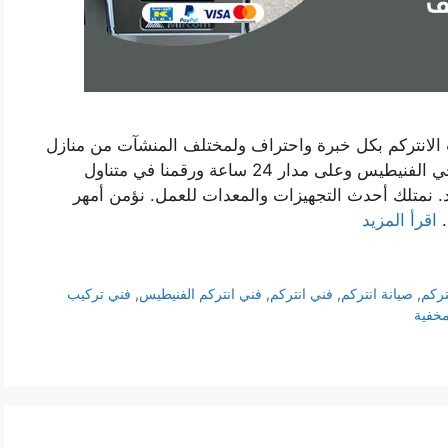
 الانتركم بكل خبرة واحتراف ولمختلف المنشآت من منازل
أو شركات أو فلل أو معامل. نتواجد في كافة نواحي الفنيطيس وعلى مدار 24 ساعة ورقمنا في متناول
د. نمتلك أحدث التجهيزات والمعدات للعمل. نؤمن أمهر
…
اقرأ المزيد
تركم
,
صيانة انتركم
,
فني انتركم
,
فني انتركم الفنيطيس
,
فني تركيب
مخفية