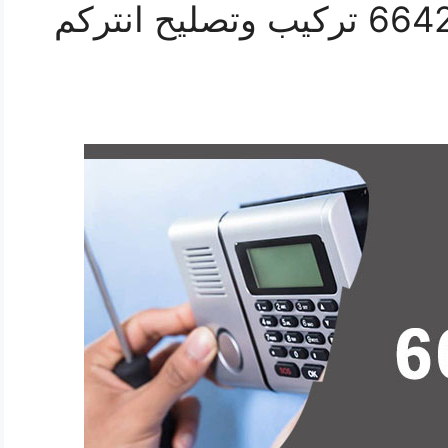
فني انتركم الري 66428585 تركيب وتصليح انتركم