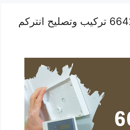
فني انتركم بيان 66428585 تركيب وتصليح انتركم