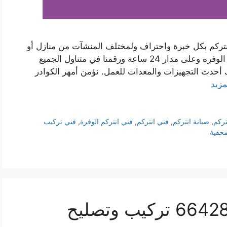
انتركم بكل خبرة واحتراف ولمختلف المنشآت من منازل أو
شركات أو فلل أو معامل. نتواجد في كافة نواحي الوفرة وعلى مدار 24 ساعة ورقمنا في متناول الجميع
 أحدث التجهيزات والمعدات للعمل. نؤمن أمهر الكوادر
مزيد
تركم
,
صيانة انتركم
,
فني انتركم
,
فني انتركم الوفرة
,
فني تركيب
مخفية
فني انتركم السرة 66428585 تركيب وتصليح