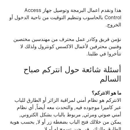
هذا ونقدم اعمال البرمجة وتوصيل جهاز Access
Control بالحاسوب وتنظيم التوقيت من ناحية الدخول أو
الخروج.
نؤمن فريق وكادر عمل محترف من مهندسين مختصين
وفنيين محترفين لأعمال الاكسس كونترول ولذلك لا
تتأخروا في طلبنا.
أسئلة شائعة حول انتركم صباح
السالم
ما هو الانتركم؟
الانتركم هو نظام أمني لمراقبة الزائر أو الطارق للباب
عبر كاميرا موجوده فيه, والتحدث معه أيضاً, أي نظام
أمني صوتي ومرئي, مربوط بالباب بشكل الكتروني,
يمكن من خلالك فتح الباب بضغطة زر أو لا, بحسب هوية
الطارق والزائر, في حين تسمح له أو لا.