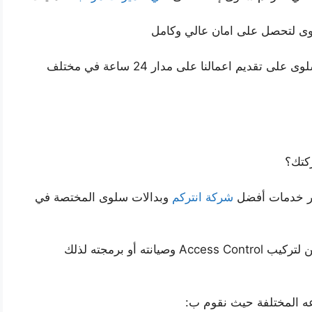
وى لتحصل على امان عالي وكامل
أيضا حريصون في أفضل شركة انتركم وبدالات سلوى على تقديم اعمالنا على مدار 24 ساعة في مختلف
كتك؟
بر خدمات أفضل
شركة انتركم
وبدالات سلوى المختصة في
نؤمن كوادر مختصة من مهندسين أو عمال أو فنيين لتركيب Access Control وصيانته أو برمجته لذلك
ه المختلفة حيث نقوم ب: