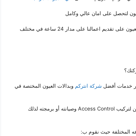
يون لتحصل على امان عالي وكامل
أيضا حريصون في أفضل شركة انتركم وبدالات العيون على تقديم اعمالنا على مدار 24 ساعة في مختلف
كتك؟
بر خدمات أفضل
شركة انتركم
وبدالات العيون المختصة في
نؤمن كوادر مختصة من مهندسين أو عمال أو فنيين لتركيب Access Control وصيانته أو برمجته لذلك
ه المختلفة حيث نقوم ب: