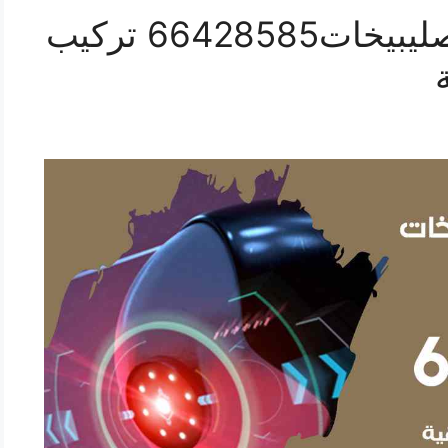
فني كاميرات مراقبة الصليبيخات66428585 تركيب