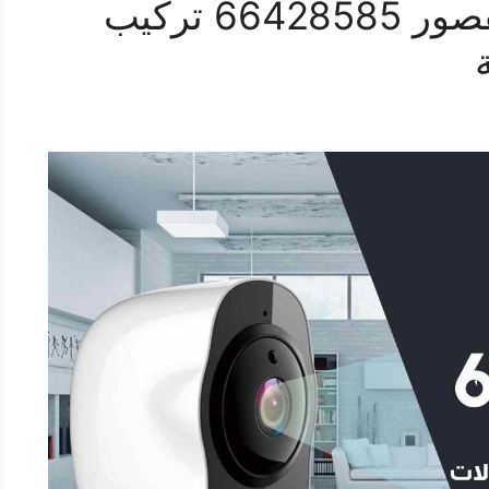
فني كاميرات مراقبة القصور 66428585 تركيب