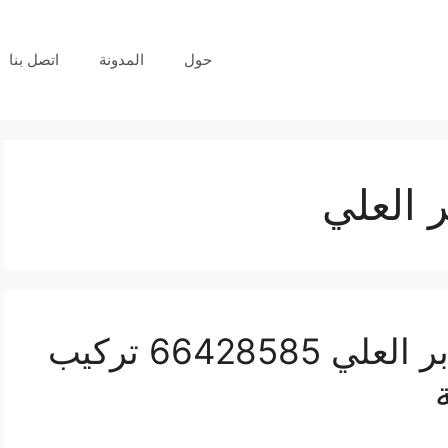
حول
المدونة
اتصل بنا
 العلي
فني كاميرات مراقبة جابر العلي 66428585 تركيب