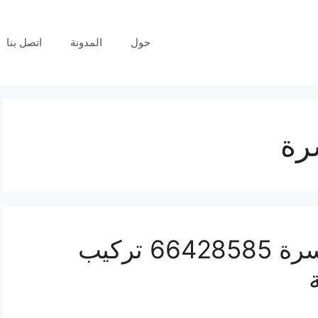
حول
المدونة
اتصل بنا
رة
فني كاميرات مراقبة السرة 66428585 تركيب